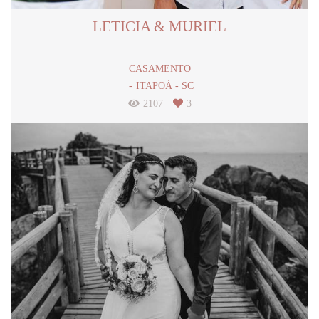
LETICIA & MURIEL
CASAMENTO
ITAPOÁ - SC
2107
3