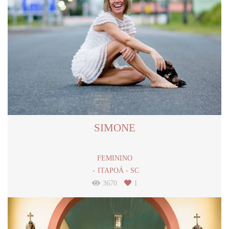
SIMONE
FEMININO
ITAPOÁ - SC
3670
1