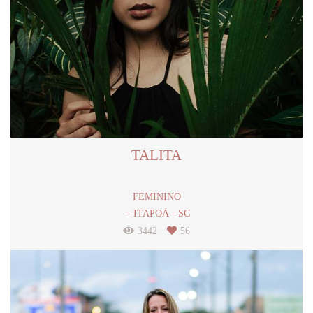
TALITA
FEMININO
ITAPOÁ - SC
3442
56