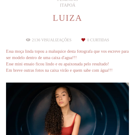
ITAPOÁ
LUIZA
2136
VISUALIZAÇÕES
0
CURTIDAS
Essa moça linda topou a maluquice desta fotografa que vos escreve para
ser modelo dentro de uma caixa d'agua!!!
Esse mini ensaio ficou lindo e eu apaixonada pelo resultado!
Em breve outras fotos na caixa virão e quem sabe com água!!!