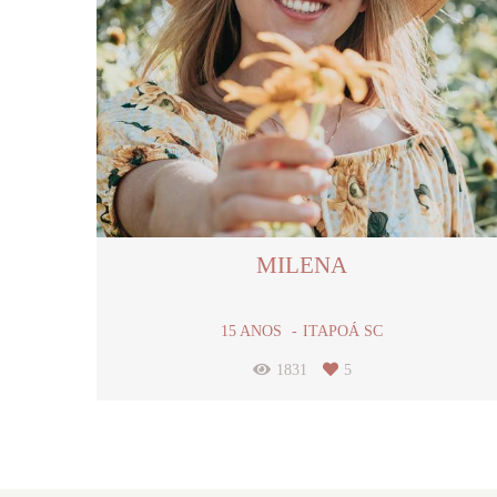
MILENA
15 ANOS
ITAPOÁ SC
1831
5